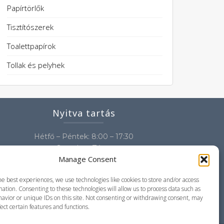
Papírtörlők
Tisztítószerek
Toalettpapírok
Tollak és pelyhek
Nyitva tartás
Hétfő – Péntek: 8:00 – 17:30
Szombat: Zárva
Manage Consent
Vasárnap: Zárva
he best experiences, we use technologies like cookies to store and/or access
ation. Consenting to these technologies will allow us to process data such as
avior or unique IDs on this site. Not consenting or withdrawing consent, may
ect certain features and functions.