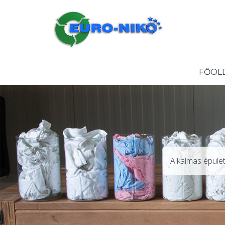
Ipari válogatott géprongy közvetlenül a gyártótól, szín
vágatlan géprongy, fehér vágott-vágatlan géprongy, 
alapanyag. +36
FŐOL
Alkalmas épület