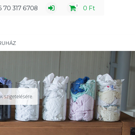
0
6 70 317 6708
0
Ft
RUHÁZ
k szigetelésére.