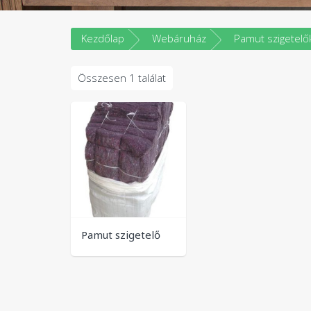
Kezdőlap
Webáruház
Pamut szigetelő
Összesen 1 találat
Pamut szigetelő