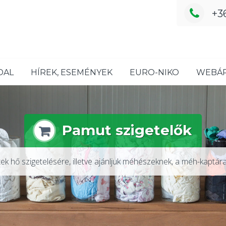
+3
es vágott-
100% pamut
703176708
DAL
HÍREK, ESEMÉNYEK
EURO-NIKO
WEBÁ
Pamut szigetelők
ek hő szigetelésére, illetve ajánljuk méhészeknek, a méh-kaptára