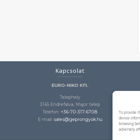
Kapcsolat
EURO-NIKO Kft.
Telephely
3165 Endrefalva, Major telep
Telefon:
+36-70-317-6708
To provide t
device inform
E-mail:
sales@geprongyok.hu
browsing beh
adversely aff